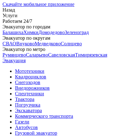
Скачайте мобильное приложение
Назад
Услуги
Работаем 24/7
Эвакуатор по городам
Балашиха
Химки
Домодедово
Зеленоград
Эвакуатор по округам
СВАО
Внуково
Медведково
Солнцево
Эвакуатор по метро
Румянцево
Саларьево
Савеловская
Тимирязевская
Эвакуация
Мототехники
Квадроциклов
Снегоходов
Внедорожников
Спецтехники
Трактора
Погрузчика
Экскаватора
Коммерческого транспорта
Газели
Автобусов
Грузовой эвакуатор