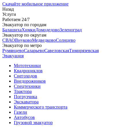
Скачайте мобильное приложение
Назад
Услуги
Работаем 24/7
Эвакуатор по городам
Балашиха
Химки
Домодедово
Зеленоград
Эвакуатор по округам
СВАО
Внуково
Медведково
Солнцево
Эвакуатор по метро
Румянцево
Саларьево
Савеловская
Тимирязевская
Эвакуация
Мототехники
Квадроциклов
Снегоходов
Внедорожников
Спецтехники
Трактора
Погрузчика
Экскаватора
Коммерческого транспорта
Газели
Автобусов
Грузовой эвакуатор