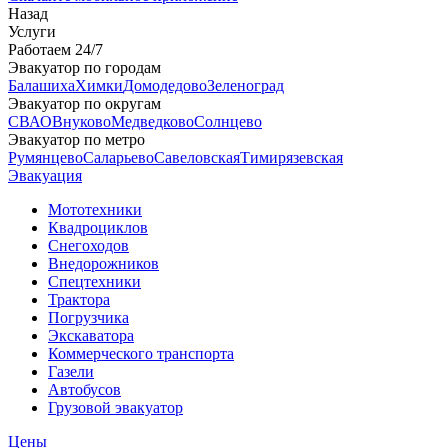
Назад
Услуги
Работаем 24/7
Эвакуатор по городам
Балашиха
Химки
Домодедово
Зеленоград
Эвакуатор по округам
СВАО
Внуково
Медведково
Солнцево
Эвакуатор по метро
Румянцево
Саларьево
Савеловская
Тимирязевская
Эвакуация
Мототехники
Квадроциклов
Снегоходов
Внедорожников
Спецтехники
Трактора
Погрузчика
Экскаватора
Коммерческого транспорта
Газели
Автобусов
Грузовой эвакуатор
Цены