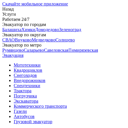
Скачайте мобильное приложение
Назад
Услуги
Работаем 24/7
Эвакуатор по городам
Балашиха
Химки
Домодедово
Зеленоград
Эвакуатор по округам
СВАО
Внуково
Медведково
Солнцево
Эвакуатор по метро
Румянцево
Саларьево
Савеловская
Тимирязевская
Эвакуация
Мототехники
Квадроциклов
Снегоходов
Внедорожников
Спецтехники
Трактора
Погрузчика
Экскаватора
Коммерческого транспорта
Газели
Автобусов
Грузовой эвакуатор