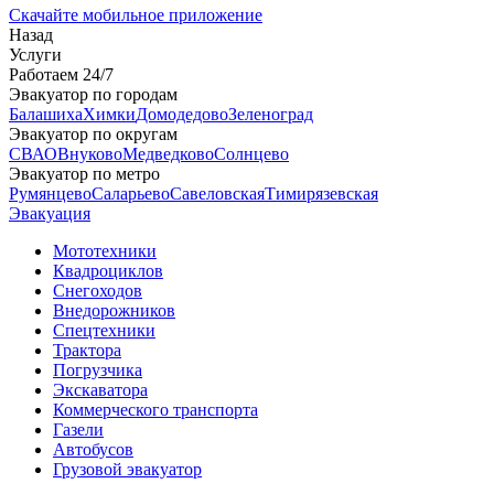
Скачайте мобильное приложение
Назад
Услуги
Работаем 24/7
Эвакуатор по городам
Балашиха
Химки
Домодедово
Зеленоград
Эвакуатор по округам
СВАО
Внуково
Медведково
Солнцево
Эвакуатор по метро
Румянцево
Саларьево
Савеловская
Тимирязевская
Эвакуация
Мототехники
Квадроциклов
Снегоходов
Внедорожников
Спецтехники
Трактора
Погрузчика
Экскаватора
Коммерческого транспорта
Газели
Автобусов
Грузовой эвакуатор