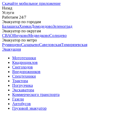
Скачайте мобильное приложение
Назад
Услуги
Работаем 24/7
Эвакуатор по городам
Балашиха
Химки
Домодедово
Зеленоград
Эвакуатор по округам
СВАО
Внуково
Медведково
Солнцево
Эвакуатор по метро
Румянцево
Саларьево
Савеловская
Тимирязевская
Эвакуация
Мототехники
Квадроциклов
Снегоходов
Внедорожников
Спецтехники
Трактора
Погрузчика
Экскаватора
Коммерческого транспорта
Газели
Автобусов
Грузовой эвакуатор